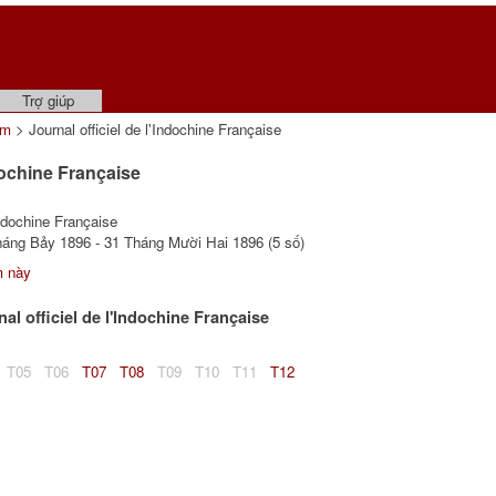
Trợ giúp
ẩm
> Journal officiel de l'Indochine Française
ndochine Française
Indochine Française
áng Bảy 1896 - 31 Tháng Mười Hai 1896 (5 số)
m này
al officiel de l'Indochine Française
T05
T06
T07
T08
T09
T10
T11
T12