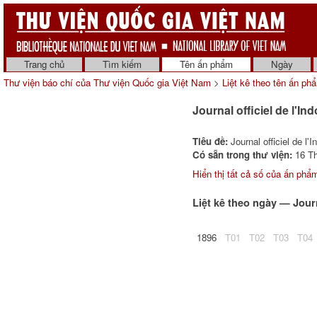
Trang chủ
Tìm kiếm
Tên ấn phẩm
Ngày
Thư viện báo chí của Thư viện Quốc gia Việt Nam
>
Liệt kê theo tên ấn ph
Journal officiel de l'I
Tiêu đề:
Journal officiel de l'
Có sẵn trong thư viện:
16 Th
Hiển thị tất cả số của ấn phẩ
Liệt kê theo ngày — Journ
1896
T01
T02
T03
T04