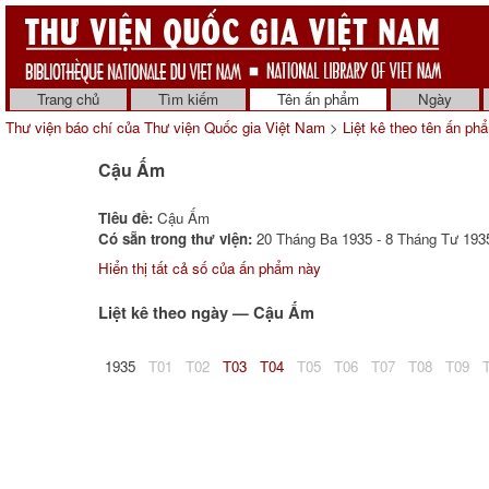
Trang chủ
Tìm kiếm
Tên ấn phẩm
Ngày
Thư viện báo chí của Thư viện Quốc gia Việt Nam
>
Liệt kê theo tên ấn ph
Cậu Ấm
Tiêu đề:
Cậu Ấm
Có sẵn trong thư viện:
20 Tháng Ba 1935 - 8 Tháng Tư 1935
Hiển thị tất cả số của ấn phẩm này
Liệt kê theo ngày — Cậu Ấm
1935
T01
T02
T03
T04
T05
T06
T07
T08
T09