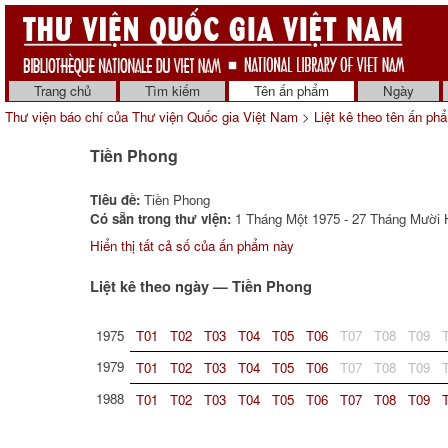
Trang chủ
Tìm kiếm
Tên ấn phẩm
Ngày
Thư viện báo chí của Thư viện Quốc gia Việt Nam
>
Liệt kê theo tên ấn ph
Tiền Phong
Tiêu đề:
Tiền Phong
Có sẵn trong thư viện:
1 Tháng Một 1975 - 27 Tháng Mười H
Hiển thị tất cả số của ấn phẩm này
Liệt kê theo ngày — Tiền Phong
1975
T01
T02
T03
T04
T05
T06
T07
T08
T09
1979
T01
T02
T03
T04
T05
T06
T07
T08
T09
1988
T01
T02
T03
T04
T05
T06
T07
T08
T09