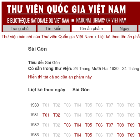
Trang chủ
Tìm kiếm
Tên ấn phẩm
Ngày
Thư viện báo chí của Thư viện Quốc gia Việt Nam
>
Liệt kê theo tên ấn ph
Sài Gòn
Tiêu đề:
Sài Gòn
Có sẵn trong thư viện:
24 Tháng Mười Hai 1930 - 24 Tháng
Hiển thị tất cả số của ấn phẩm này
Liệt kê theo ngày — Sài Gòn
1930
T01
T02
T03
T04
T05
T06
T07
T08
T09
1931
T01
T02
T03
T04
T05
T06
T07
T08
T09
1932
T01
T02
T03
T04
T05
T06
T07
T08
T09
1933
T01
T02
T03
T04
T05
T06
T07
T08
T09