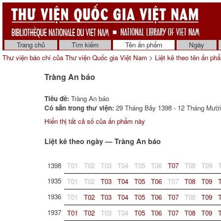
Trang chủ
Tìm kiếm
Tên ấn phẩm
Ngày
Thư viện báo chí của Thư viện Quốc gia Việt Nam
>
Liệt kê theo tên ấn ph
Tràng An báo
Tiêu đề:
Tràng An báo
Có sẵn trong thư viện:
29 Tháng Bảy 1398 - 12 Tháng Mười 
Hiển thị tất cả số của ấn phẩm này
Liệt kê theo ngày — Tràng An báo
1398
T01
T02
T03
T04
T05
T06
T07
T08
T09
1935
T01
T02
T03
T04
T05
T06
T07
T08
T09
1936
T01
T02
T03
T04
T05
T06
T07
T08
T09
1937
T01
T02
T03
T04
T05
T06
T07
T08
T09