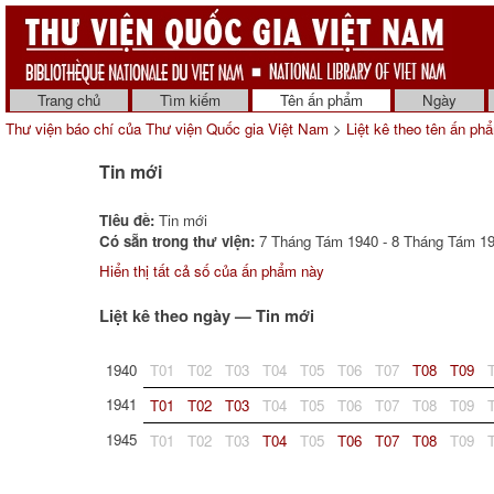
Trang chủ
Tìm kiếm
Tên ấn phẩm
Ngày
Thư viện báo chí của Thư viện Quốc gia Việt Nam
>
Liệt kê theo tên ấn ph
Tin mới
Tiêu đề:
Tin mới
Có sẵn trong thư viện:
7 Tháng Tám 1940 - 8 Tháng Tám 19
Hiển thị tất cả số của ấn phẩm này
Liệt kê theo ngày — Tin mới
1940
T01
T02
T03
T04
T05
T06
T07
T08
T09
1941
T01
T02
T03
T04
T05
T06
T07
T08
T09
1945
T01
T02
T03
T04
T05
T06
T07
T08
T09