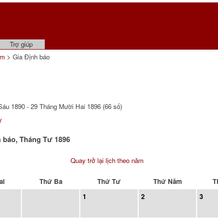
Trợ giúp
ẩm
> Gia Định báo
áu 1890 - 29 Tháng Mười Hai 1896 (66 số)
y
h báo, Tháng Tư 1896
Quay trở lại lịch theo năm
ai
Thứ Ba
Thứ Tư
Thứ Năm
T
1
2
3