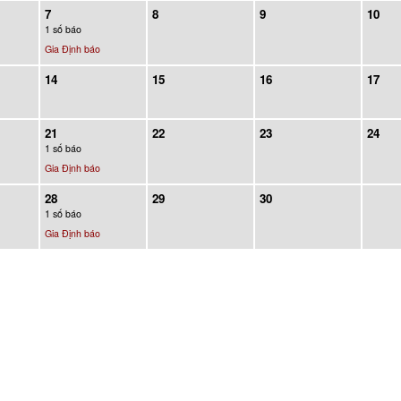
7
8
9
10
1 số báo
Gia Định báo
14
15
16
17
21
22
23
24
1 số báo
Gia Định báo
28
29
30
1 số báo
Gia Định báo