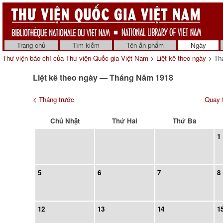
Trang chủ
Tìm kiếm
Tên ấn phẩm
Ngày
Thư viện báo chí của Thư viện Quốc gia Việt Nam
>
Liệt kê theo ngày
> Th
Liệt kê theo ngày — Tháng Năm 1918
< Tháng trước
Quay t
Chủ Nhật
Thứ Hai
Thứ Ba
1
5
6
7
8
12
13
14
1