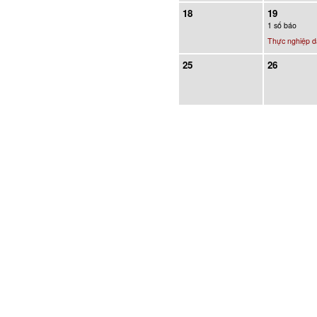
18
19
1 số báo
Thực nghiệp d
25
26