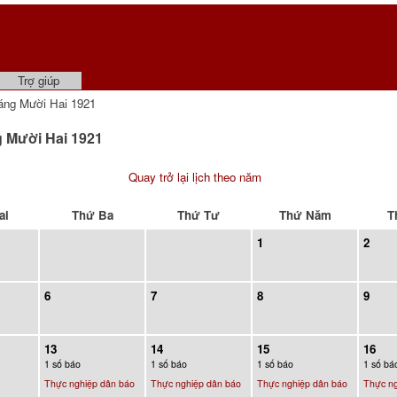
Trợ giúp
ng Mười Hai 1921
g Mười Hai 1921
Quay trở lại lịch theo năm
ai
Thứ Ba
Thứ Tư
Thứ Năm
T
1
2
6
7
8
9
13
14
15
16
1 số báo
1 số báo
1 số báo
1 số bá
Thực nghiệp dân báo
Thực nghiệp dân báo
Thực nghiệp dân báo
Thực ng