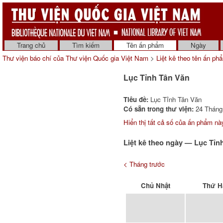
Trang chủ
Tìm kiếm
Tên ấn phẩm
Ngày
Thư viện báo chí của Thư viện Quốc gia Việt Nam
>
Liệt kê theo tên ấn ph
Lục Tỉnh Tân Văn
Tiêu đề:
Lục Tỉnh Tân Văn
Có sẵn trong thư viện:
24 Tháng 
Hiển thị tất cả số của ấn phẩm nà
Liệt kê theo ngày — Lục Tỉn
< Tháng trước
Chủ Nhật
Thứ H