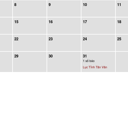
8
9
10
11
15
16
17
18
22
23
24
25
29
30
31
1 số báo
Lục Tỉnh Tân Văn