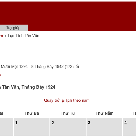
Trợ giúp
ẩm
> Lục Tỉnh Tân Văn
Mười Một 1294 - 8 Tháng Bảy 1942 (172 số)
y
h Tân Văn, Tháng Bảy 1924
Quay trở lại lịch theo năm
ai
Thứ Ba
Thứ Tư
Thứ Năm
T
1
2
3
4