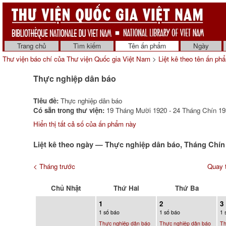
Trang chủ
Tìm kiếm
Tên ấn phẩm
Ngày
Thư viện báo chí của Thư viện Quốc gia Việt Nam
>
Liệt kê theo tên ấn ph
Thực nghiệp dân báo
Tiêu đề:
Thực nghiệp dân báo
Có sẵn trong thư viện:
19 Tháng Mười 1920 - 24 Tháng Chín 19
Hiển thị tất cả số của ấn phẩm này
Liệt kê theo ngày — Thực nghiệp dân báo, Tháng Chín
< Tháng trước
Quay t
Chủ Nhật
Thứ Hai
Thứ Ba
1
2
3
1 số báo
1 số báo
1 
Thực nghiệp dân báo
Thực nghiệp dân báo
Th