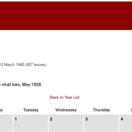
0 March 1945 (307 issues)
 nhật báo, May 1928
Back to Year List
ay
Tuesday
Wednesday
Thursday
1
2
3
4