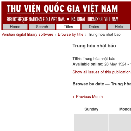
Home
Search
Titles
Dates
Help
Veridian digital library software
>
Browse by title
> Trung hòa nhật báo
Trung hòa nhật báo
Title:
Trung hòa nhật báo
Available online:
28 May 1924 - 1
Show all issues of this publication
Browse by date — Trung hòa
< Previous Month
Sunday
Mond