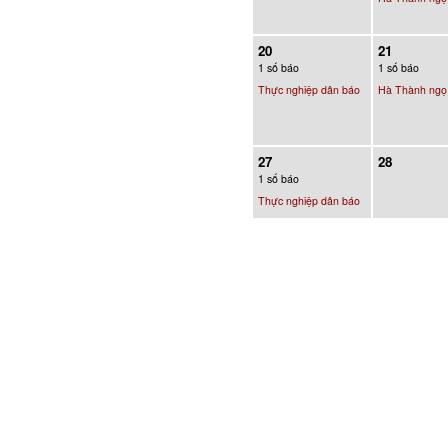
20
21
1 số báo
1 số báo
Thực nghiệp dân báo
Hà Thành ngọ
27
28
1 số báo
Thực nghiệp dân báo