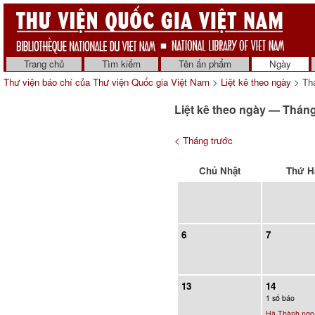
Trang chủ
Tìm kiếm
Tên ấn phẩm
Ngày
Thư viện báo chí của Thư viện Quốc gia Việt Nam
>
Liệt kê theo ngày
> Th
Liệt kê theo ngày — Thán
< Tháng trước
Chủ Nhật
Thứ H
6
7
13
14
1 số báo
Hà Thành ngọ