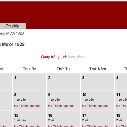
Trợ giúp
áng Mười 1929
g Mười 1929
Quay trở lại lịch theo năm
ai
Thứ Ba
Thứ Tư
Thứ Năm
T
1
2
3
4
8
9
10
11
1 số báo
1 số báo
1 số báo
1 số bá
Hà Thành ngọ báo
Hà Thành ngọ báo
Hà Thành ngọ báo
Hà Thà
15
16
17
18
1 số báo
2 số
2 số
2 số
 báo
Hà Thành ngọ báo
Hà Thành ngọ báo
Hà Thành ngọ báo
Hà Thà