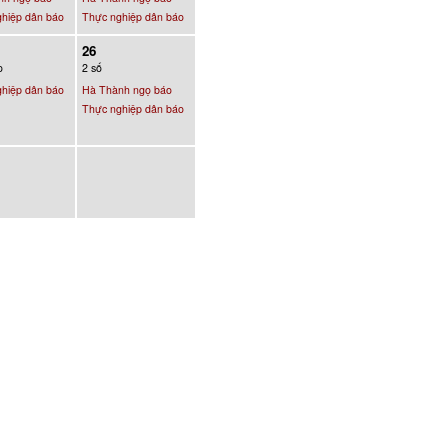
hiệp dân báo
Thực nghiệp dân báo
26
o
2 số
hiệp dân báo
Hà Thành ngọ báo
Thực nghiệp dân báo