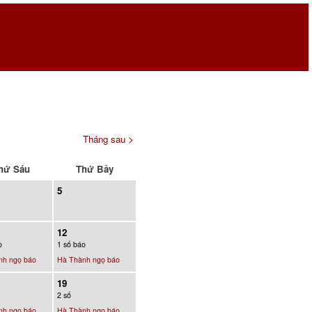
Tháng sau >
hứ Sáu
Thứ Bảy
5
12
o
1 số báo
nh ngọ báo
Hà Thành ngọ báo
19
2 số
nh ngọ báo
Hà Thành ngọ báo