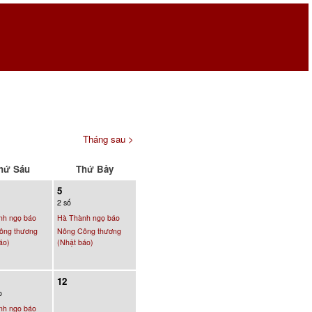
Tháng sau >
hứ Sáu
Thứ Bảy
5
2 số
nh ngọ báo
Hà Thành ngọ báo
ông thương
Nông Công thương
áo)
(Nhật báo)
12
o
nh ngọ báo