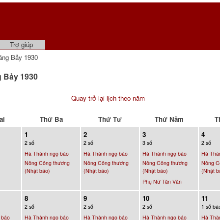
Trợ giúp
áng Bảy 1930
g Bảy 1930
Quay trở lại lịch theo năm
ai
Thứ Ba
Thứ Tư
Thứ Năm
T
1
2
3
4
2 số
2 số
3 số
2 số
Hà Thành ngọ báo
Hà Thành ngọ báo
Hà Thành ngọ báo
Hà Thà
Nông Công thương
Nông Công thương
Nông Công thương
Nông C
(Nhật báo)
(Nhật báo)
(Nhật báo)
(Nhật b
Phụ Nữ Tân Văn
8
9
10
11
2 số
2 số
2 số
1 số bá
 báo
Hà Thành ngọ báo
Hà Thành ngọ báo
Hà Thành ngọ báo
Hà Thà