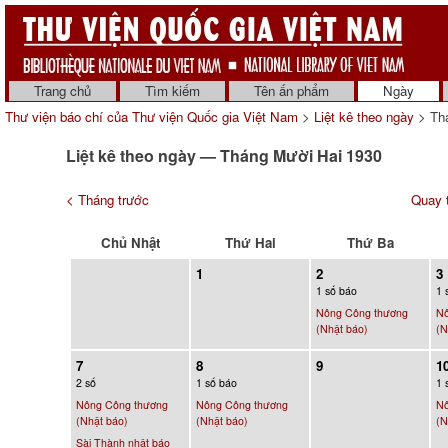
Trang chủ
Tìm kiếm
Tên ấn phẩm
Ngày
Thư viện báo chí của Thư viện Quốc gia Việt Nam
>
Liệt kê theo ngày
> Thá
Liệt kê theo ngày — Tháng Mười Hai 1930
< Tháng trước
Quay t
Chủ Nhật
Thứ Hai
Thứ Ba
1
2
3
1 số báo
1 
Nông Công thương
Nô
(Nhật báo)
(N
7
8
9
1
2 số
1 số báo
1 
Nông Công thương
Nông Công thương
Nô
(Nhật báo)
(Nhật báo)
(N
Sài Thành nhật báo