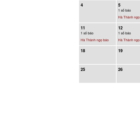
4
5
1 số báo
Hà Thành ngọ
11
12
1 số báo
1 số báo
Hà Thành ngọ báo
Hà Thành ngọ
18
19
25
26