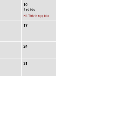
10
1 số báo
Hà Thành ngọ báo
17
24
31