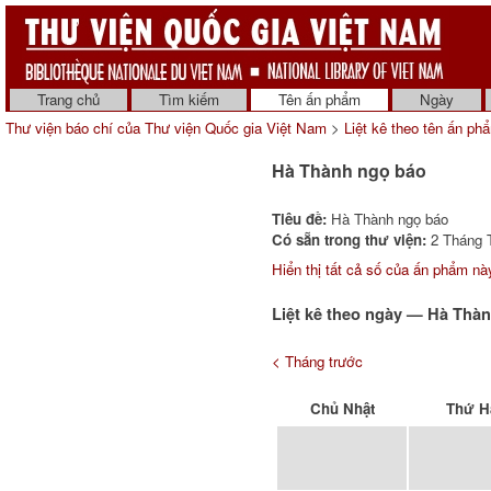
Trang chủ
Tìm kiếm
Tên ấn phẩm
Ngày
Thư viện báo chí của Thư viện Quốc gia Việt Nam
>
Liệt kê theo tên ấn ph
Hà Thành ngọ báo
Tiêu đề:
Hà Thành ngọ báo
Có sẵn trong thư viện:
2 Tháng T
Hiển thị tất cả số của ấn phẩm này
Liệt kê theo ngày — Hà Thà
< Tháng trước
Chủ Nhật
Thứ H