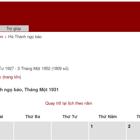
Trợ giúp
ẩm
> Hà Thành ngọ báo
ư 1927 - 3 Tháng Một 1952 (1809 số)
 (trang lớn)
nh ngọ báo, Tháng Một 1931
Quay trở lại lịch theo năm
ai
Thứ Ba
Thứ Tư
Thứ Năm
T
1
2