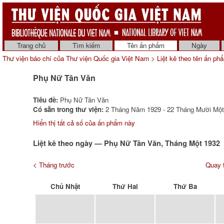
Trang chủ
Tìm kiếm
Tên ấn phẩm
Ngày
Thư viện báo chí của Thư viện Quốc gia Việt Nam
>
Liệt kê theo tên ấn ph
Phụ Nữ Tân Văn
Tiêu đề:
Phụ Nữ Tân Văn
Có sẵn trong thư viện:
2 Tháng Năm 1929 - 22 Tháng Mười Một 
Hiển thị tất cả số của ấn phẩm này
Liệt kê theo ngày — Phụ Nữ Tân Văn, Tháng Một 1932
< Tháng trước
Quay t
Chủ Nhật
Thứ Hai
Thứ Ba