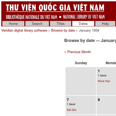
Home
Search
Titles
Dates
Help
Veridian digital library software
>
Browse by date
> January 1934
Browse by date — Januar
< Previous Month
Sunday
Mond
1
1 issue
Khoa Học
7
8
1 issue
Sài Gòn