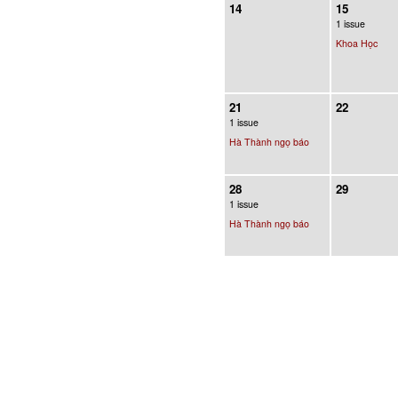
14
15
1 issue
Khoa Học
21
22
1 issue
Hà Thành ngọ báo
28
29
1 issue
Hà Thành ngọ báo