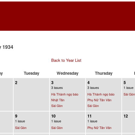
y 1934
Back to Year List
ay
Tuesday
Wednesday
Thursday
2
3
4
5
3 issues
3 issues
1 issue
Hà Thành ngọ báo
Hà Thành ngọ báo
Sài Gòn
Nhật Tân
Phụ Nữ Tân Văn
Sài Gòn
Sài Gòn
9
10
11
12
1 issue
1 issue
1 issue
Sài Gòn
Sài Gòn
Phụ Nữ Tân Văn