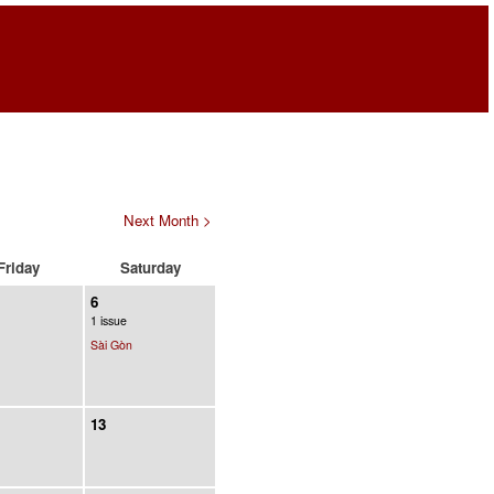
Next Month >
Friday
Saturday
6
1 issue
Sài Gòn
13