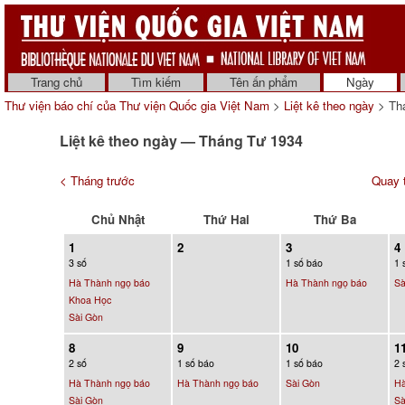
Trang chủ
Tìm kiếm
Tên ấn phẩm
Ngày
Thư viện báo chí của Thư viện Quốc gia Việt Nam
>
Liệt kê theo ngày
> Th
Liệt kê theo ngày — Tháng Tư 1934
< Tháng trước
Quay t
Chủ Nhật
Thứ Hai
Thứ Ba
1
2
3
4
3 số
1 số báo
1 
Hà Thành ngọ báo
Hà Thành ngọ báo
Sà
Khoa Học
Sài Gòn
8
9
10
1
2 số
1 số báo
1 số báo
2 
Hà Thành ngọ báo
Hà Thành ngọ báo
Sài Gòn
Hà
Sài Gòn
Sà