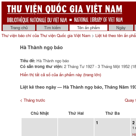
Trang chủ
Tìm kiếm
Tên ấn phẩm
Ngày
Thư viện báo chí của Thư viện Quốc gia Việt Nam
>
Liệt kê theo tên ấn ph
Hà Thành ngọ báo
Tiêu đề:
Hà Thành ngọ báo
Có sẵn trong thư viện:
2 Tháng Tư 1927 - 3 Tháng Một 1952 (18
Hiển thị tất cả số của ấn phẩm này (trang lớn)
Liệt kê theo ngày — Hà Thành ngọ báo, Tháng Năm 19
< Tháng trước
Quay t
Chủ Nhật
Thứ Hai
Thứ Ba
1
2
1 
Hà