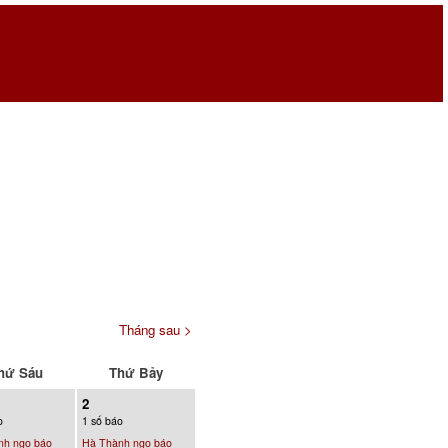
Tháng sau >
hứ Sáu
Thứ Bảy
2
o
1 số báo
nh ngọ báo
Hà Thành ngọ báo