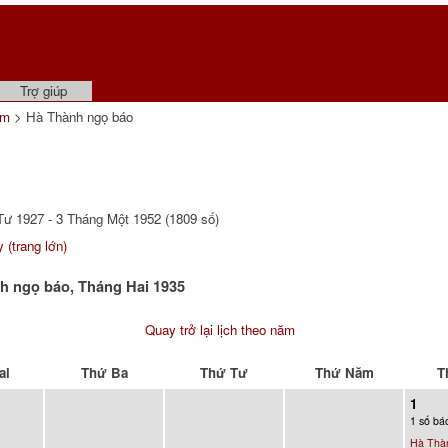
Trợ giúp
ẩm
> Hà Thành ngọ báo
ư 1927 - 3 Tháng Một 1952 (1809 số)
 (trang lớn)
h ngọ báo, Tháng Hai 1935
Quay trở lại lịch theo năm
ai
Thứ Ba
Thứ Tư
Thứ Năm
T
1
1 số bá
Hà Thà