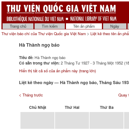
Trang chủ
Tìm kiếm
Tên ấn phẩm
Ngày
Thư viện báo chí của Thư viện Quốc gia Việt Nam
>
Liệt kê theo tên ấn ph
Hà Thành ngọ báo
Tiêu đề:
Hà Thành ngọ báo
Có sẵn trong thư viện:
2 Tháng Tư 1927 - 3 Tháng Một 1952 (18
Hiển thị tất cả số của ấn phẩm này (trang lớn)
Liệt kê theo ngày — Hà Thành ngọ báo, Tháng Sáu 193
< Tháng trước
Quay t
Chủ Nhật
Thứ Hai
Thứ Ba