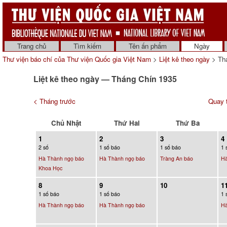
Trang chủ
Tìm kiếm
Tên ấn phẩm
Ngày
Thư viện báo chí của Thư viện Quốc gia Việt Nam
>
Liệt kê theo ngày
> Th
Liệt kê theo ngày — Tháng Chín 1935
< Tháng trước
Quay t
Chủ Nhật
Thứ Hai
Thứ Ba
1
2
3
4
2 số
1 số báo
1 số báo
1 
Hà Thành ngọ báo
Hà Thành ngọ báo
Tràng An báo
Hà
Khoa Học
8
9
10
1
1 số báo
1 số báo
1 
Hà Thành ngọ báo
Hà Thành ngọ báo
Hà