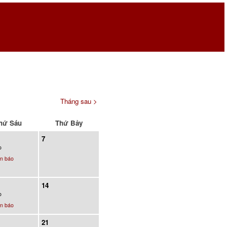
Tháng sau >
hứ Sáu
Thứ Bảy
7
o
n báo
14
o
n báo
21