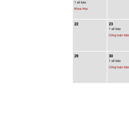
1 số báo
Khoa Học
22
23
1 số báo
Công luận báo
29
30
1 số báo
Công luận báo