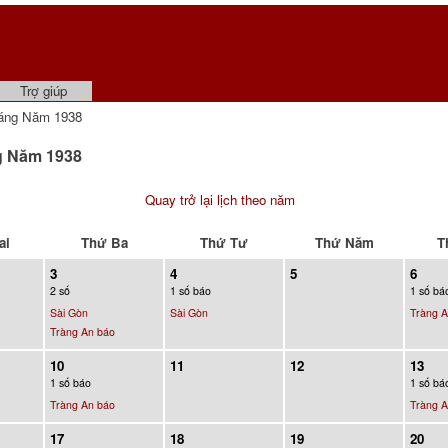
Trợ giúp
áng Năm 1938
g Năm 1938
Quay trở lại lịch theo năm
ai
Thứ Ba
Thứ Tư
Thứ Năm
T
3
4
5
6
2 số
1 số báo
1 số bá
Sài Gòn
Sài Gòn
Tràng A
Tràng An báo
10
11
12
13
1 số báo
1 số bá
Tràng An báo
Tràng A
17
18
19
20