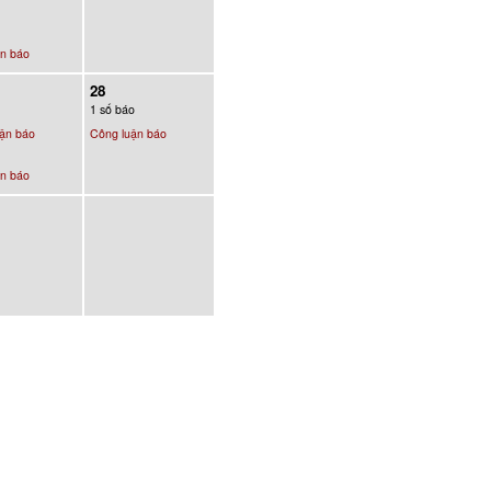
n báo
28
1 số báo
ận báo
Công luận báo
n báo