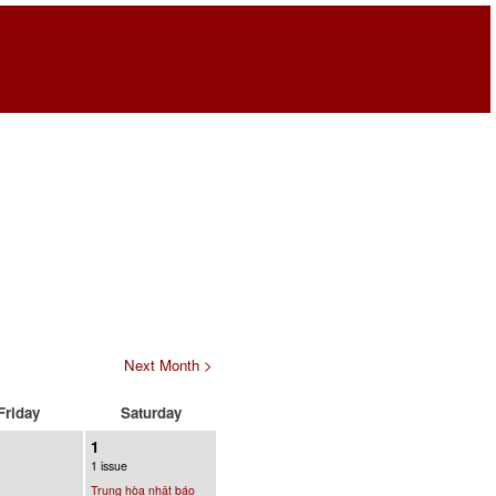
Next Month >
Friday
Saturday
1
1 issue
Trung hòa nhật báo