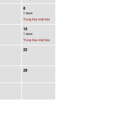
8
1 issue
Trung hòa nhật báo
15
1 issue
Trung hòa nhật báo
22
29