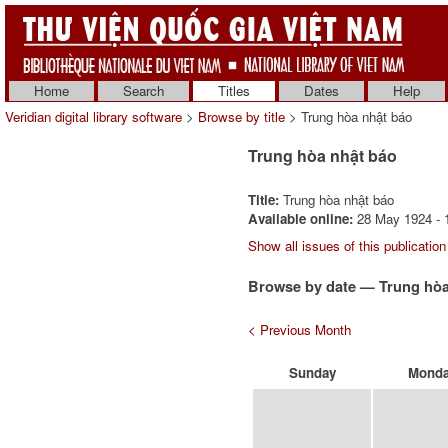
Home
Search
Titles
Dates
Help
Veridian digital library software
>
Browse by title
> Trung hòa nhật báo
Trung hòa nhật báo
Title:
Trung hòa nhật báo
Available online:
28 May 1924 - 1
Show all issues of this publication
Browse by date — Trung hòa
< Previous Month
Sunday
Mond