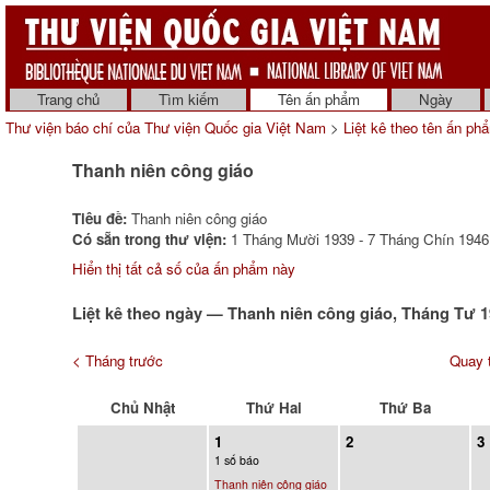
Trang chủ
Tìm kiếm
Tên ấn phẩm
Ngày
Thư viện báo chí của Thư viện Quốc gia Việt Nam
>
Liệt kê theo tên ấn ph
Thanh niên công giáo
Tiêu đề:
Thanh niên công giáo
Có sẵn trong thư viện:
1 Tháng Mười 1939 - 7 Tháng Chín 1946 
Hiển thị tất cả số của ấn phẩm này
Liệt kê theo ngày — Thanh niên công giáo, Tháng Tư 
< Tháng trước
Quay t
Chủ Nhật
Thứ Hai
Thứ Ba
1
2
3
1 số báo
Thanh niên công giáo