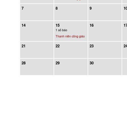
7
8
9
1
14
15
16
1
1 số báo
Thanh niên công giáo
21
22
23
2
28
29
30