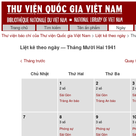
Trang chủ
Tìm kiếm
Tên ấn phẩm
Ngày
Thư viện báo chí của Thư viện Quốc gia Việt Nam
>
Liệt kê theo ngày
> Thá
Liệt kê theo ngày — Tháng Mười Hai 1941
< Tháng trước
Quay t
Chủ Nhật
Thứ Hai
Thứ Ba
1
2
3
2 số
2 số
2 
Sài Gòn
Sài Gòn
Sà
Tràng An báo
Tràng An báo
Tr
7
8
9
1
3 số
3 số
3 
Phóng sự
Phóng sự
Ph
Sài Gòn
Sài Gòn
Sà