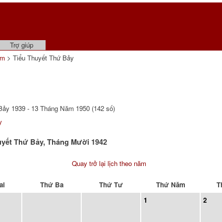
Trợ giúp
ẩm
> Tiểu Thuyết Thứ Bảy
ảy 1939 - 13 Tháng Năm 1950 (142 số)
y
huyết Thứ Bảy, Tháng Mười 1942
Quay trở lại lịch theo năm
ai
Thứ Ba
Thứ Tư
Thứ Năm
T
1
2