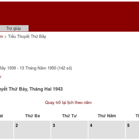
Trợ giúp
ẩm
> Tiểu Thuyết Thứ Bảy
ảy 1939 - 13 Tháng Năm 1950 (142 số)
y
uyết Thứ Bảy, Tháng Hai 1943
Quay trở lại lịch theo năm
ai
Thứ Ba
Thứ Tư
Thứ Năm
T
2
3
4
5