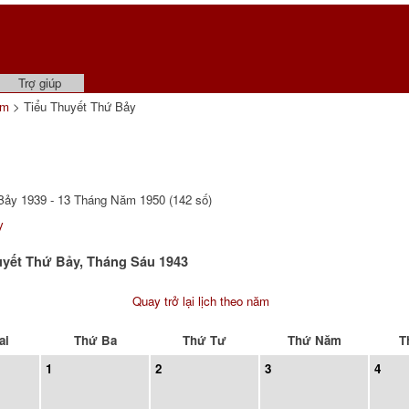
Trợ giúp
ẩm
> Tiểu Thuyết Thứ Bảy
ảy 1939 - 13 Tháng Năm 1950 (142 số)
y
uyết Thứ Bảy, Tháng Sáu 1943
Quay trở lại lịch theo năm
ai
Thứ Ba
Thứ Tư
Thứ Năm
T
1
2
3
4