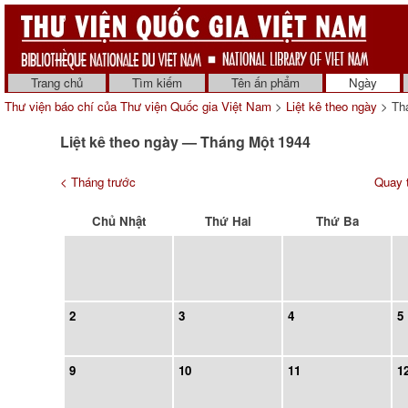
Trang chủ
Tìm kiếm
Tên ấn phẩm
Ngày
Thư viện báo chí của Thư viện Quốc gia Việt Nam
>
Liệt kê theo ngày
> Th
Liệt kê theo ngày — Tháng Một 1944
< Tháng trước
Quay t
Chủ Nhật
Thứ Hai
Thứ Ba
2
3
4
5
9
10
11
1