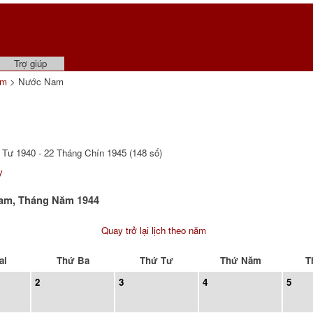
Trợ giúp
ẩm
> Nước Nam
Tư 1940 - 22 Tháng Chín 1945 (148 số)
y
Nam, Tháng Năm 1944
Quay trở lại lịch theo năm
ai
Thứ Ba
Thứ Tư
Thứ Năm
T
2
3
4
5