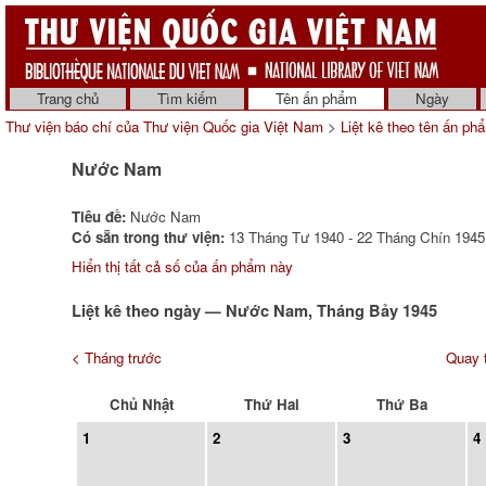
Trang chủ
Tìm kiếm
Tên ấn phẩm
Ngày
Thư viện báo chí của Thư viện Quốc gia Việt Nam
>
Liệt kê theo tên ấn ph
Nước Nam
Tiêu đề:
Nước Nam
Có sẵn trong thư viện:
13 Tháng Tư 1940 - 22 Tháng Chín 1945 
Hiển thị tất cả số của ấn phẩm này
Liệt kê theo ngày — Nước Nam, Tháng Bảy 1945
< Tháng trước
Quay t
Chủ Nhật
Thứ Hai
Thứ Ba
1
2
3
4