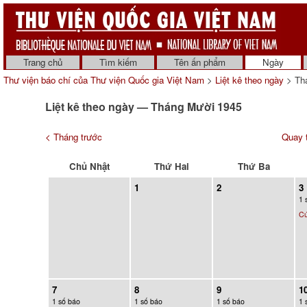
Trang chủ
Tìm kiếm
Tên ấn phẩm
Ngày
Thư viện báo chí của Thư viện Quốc gia Việt Nam
>
Liệt kê theo ngày
> Th
Liệt kê theo ngày — Tháng Mười 1945
< Tháng trước
Quay t
Chủ Nhật
Thứ Hai
Thứ Ba
1
2
3
1 
C
7
8
9
1
1 số báo
1 số báo
1 số báo
1 