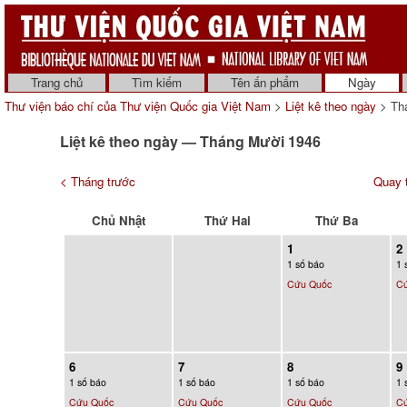
Trang chủ
Tìm kiếm
Tên ấn phẩm
Ngày
Thư viện báo chí của Thư viện Quốc gia Việt Nam
>
Liệt kê theo ngày
> Th
Liệt kê theo ngày — Tháng Mười 1946
< Tháng trước
Quay t
Chủ Nhật
Thứ Hai
Thứ Ba
1
2
1 số báo
1 
Cứu Quốc
C
6
7
8
9
1 số báo
1 số báo
1 số báo
1 
Cứu Quốc
Cứu Quốc
Cứu Quốc
C