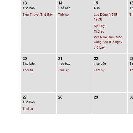
13
14
15
1
1 số báo
1 số báo
4 số
1 
Tiểu Thuyết Thứ Bảy
Thời sự
Lao Động (1945-
Th
1953)
Sự Thật
Thời sự
Việt Nam Dân Quốc
Công Báo (Ra ngày
thứ bẩy)
20
21
22
2
1 số báo
1 số báo
1 số báo
1 
Thời sự
Thời sự
Thời sự
Th
27
28
29
3
1 số báo
Thời sự