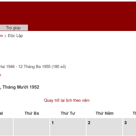
Trợ giúp
ẩm
> Độc Lập
ai 1946 - 12 Tháng Ba 1955 (180 số)
y
p, Tháng Mười 1952
Quay trở lại lịch theo năm
ai
Thứ Ba
Thứ Tư
Thứ Năm
T
1
2
3