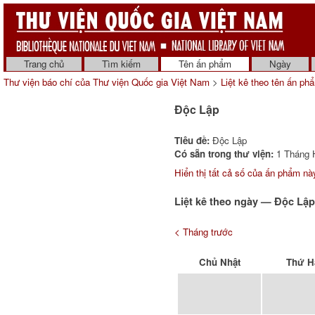
Trang chủ
Tìm kiếm
Tên ấn phẩm
Ngày
Thư viện báo chí của Thư viện Quốc gia Việt Nam
>
Liệt kê theo tên ấn ph
Độc Lập
Tiêu đề:
Độc Lập
Có sẵn trong thư viện:
1 Tháng H
Hiển thị tất cả số của ấn phẩm nà
Liệt kê theo ngày — Độc Lậ
< Tháng trước
Chủ Nhật
Thứ H