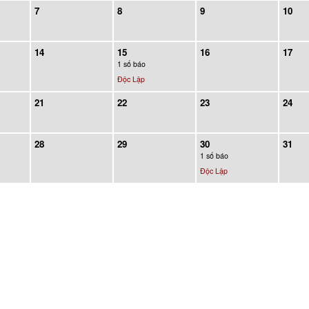
7
8
9
10
14
15
16
17
1 số báo
Độc Lập
21
22
23
24
28
29
30
31
1 số báo
Độc Lập