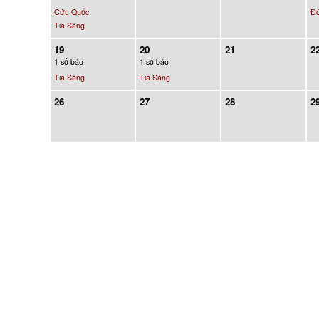
Cứu Quốc
Độ
Tia Sáng
19
20
21
2
1 số báo
1 số báo
Tia Sáng
Tia Sáng
26
27
28
2