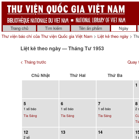
Trang chủ
Tìm kiếm
Tên ấn phẩm
Ngày
Thư viện báo chí của Thư viện Quốc gia Việt Nam
>
Liệt kê theo ngày
> Th
Liệt kê theo ngày — Tháng Tư 1953
< Tháng trước
Quay t
Chủ Nhật
Thứ Hai
Thứ Ba
1
5
6
7
8
1 số báo
1 số báo
1 số báo
2 
Tia Sáng
Tia Sáng
Tia Sáng
C
Ti
12
13
14
1
2 số
1 