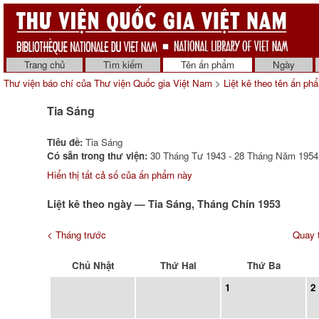
Trang chủ
Tìm kiếm
Tên ấn phẩm
Ngày
Thư viện báo chí của Thư viện Quốc gia Việt Nam
>
Liệt kê theo tên ấn ph
Tia Sáng
Tiêu đề:
Tia Sáng
Có sẵn trong thư viện:
30 Tháng Tư 1943 - 28 Tháng Năm 1954 
Hiển thị tất cả số của ấn phẩm này
Liệt kê theo ngày — Tia Sáng, Tháng Chín 1953
< Tháng trước
Quay t
Chủ Nhật
Thứ Hai
Thứ Ba
1
2