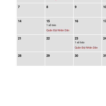
7
8
9
1
14
15
16
1
1 số báo
Quân Đội Nhân Dân
21
22
23
2
1 số báo
Quân Đội Nhân Dân
28
29
30
3