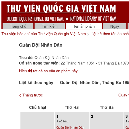
Trang chủ
Tìm kiếm
Tên ấn phẩm
Ngày
Thư viện báo chí của Thư viện Quốc gia Việt Nam
>
Liệt kê theo tên ấn ph
Quân Đội Nhân Dân
Tiêu đề:
Quân Đội Nhân Dân
Có sẵn trong thư viện:
22 Tháng Năm 1951 - 31 Tháng Ba 1979 
Hiển thị tất cả số của ấn phẩm này
Liệt kê theo ngày — Quân Đội Nhân Dân, Tháng Ba 19
< Tháng trước
Quay t
Chủ Nhật
Thứ Hai
Thứ Ba
1
2
3
1 số báo
1 
Quân Đội Nhân Dân
Qu