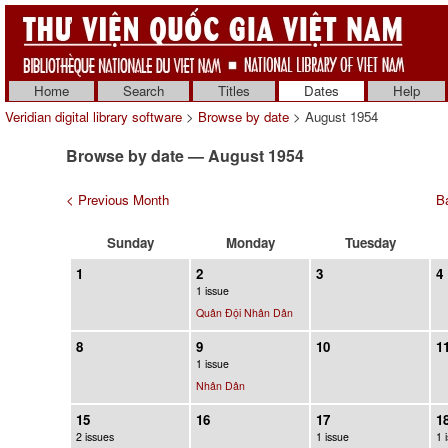
Home
Search
Titles
Dates
Help
Veridian digital library software
>
Browse by date
> August 1954
Browse by date — August 1954
< Previous Month
Ba
Sunday
Monday
Tuesday
1
2
3
4
1 issue
Quân Đội Nhân Dân
8
9
10
1
1 issue
Nhân Dân
15
16
17
1
2 issues
1 issue
1 