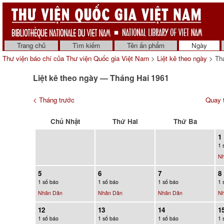
Trang chủ
Tìm kiếm
Tên ấn phẩm
Ngày
Thư viện báo chí của Thư viện Quốc gia Việt Nam
>
Liệt kê theo ngày
> Thá
Liệt kê theo ngày — Tháng Hai 1961
< Tháng trước
Quay t
Chủ Nhật
Thứ Hai
Thứ Ba
1
1 
N
5
6
7
8
1 số báo
1 số báo
1 số báo
1 
Nhân Dân
Nhân Dân
Nhân Dân
N
12
13
14
1
1 số báo
1 số báo
1 số báo
1 