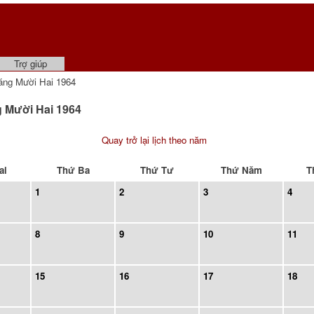
Trợ giúp
ng Mười Hai 1964
g Mười Hai 1964
Quay trở lại lịch theo năm
ai
Thứ Ba
Thứ Tư
Thứ Năm
T
1
2
3
4
8
9
10
11
15
16
17
18