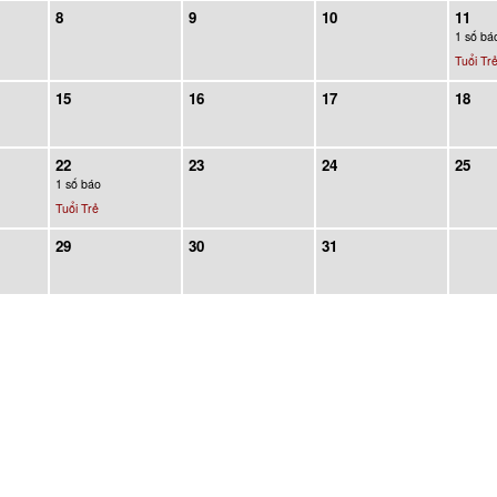
8
9
10
11
1 số bá
Tuổi Tr
15
16
17
18
22
23
24
25
1 số báo
Tuổi Trẻ
29
30
31