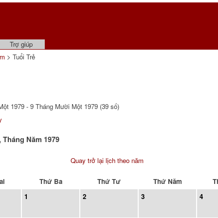
Trợ giúp
ẩm
> Tuổi Trẻ
ột 1979 - 9 Tháng Mười Một 1979 (39 số)
y
ẻ, Tháng Năm 1979
Quay trở lại lịch theo năm
ai
Thứ Ba
Thứ Tư
Thứ Năm
T
1
2
3
4