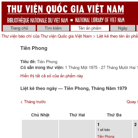
Trang chủ
Tìm kiếm
Tên ấn phẩm
Ngày
Thư viện báo chí của Thư viện Quốc gia Việt Nam
>
Liệt kê theo tên ấn ph
Tiền Phong
Tiêu đề:
Tiền Phong
Có sẵn trong thư viện:
1 Tháng Một 1975 - 27 Tháng Mười Hai 1
Hiển thị tất cả số của ấn phẩm này
Liệt kê theo ngày — Tiền Phong, Tháng Năm 1979
< Tháng trước
Quay t
Chủ Nhật
Thứ Hai
Thứ Ba
1
2
1 số báo
Tiền Phong