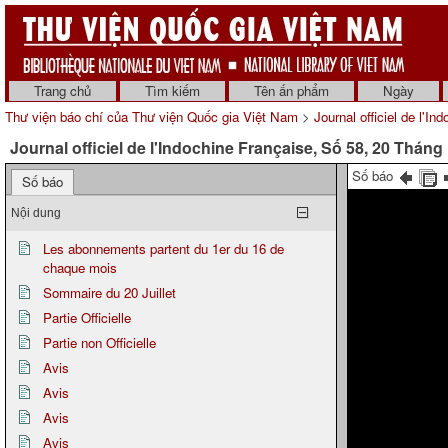
Trang chủ
Tìm kiếm
Tên ấn phẩm
Ngày
Thư viện báo chí của Thư viện Quốc gia Việt Nam
>
Journal officiel de l'In
Journal officiel de l'Indochine Française, Số 58, 20 Thán
Số báo
Số báo
Nội dung
Les abonnements partent du 1er du 16 de
chaque mois
Sommaire du 20 Juillet
Partie Officielle
Partie non Officielle
Avis
Avis
Avis
Avis