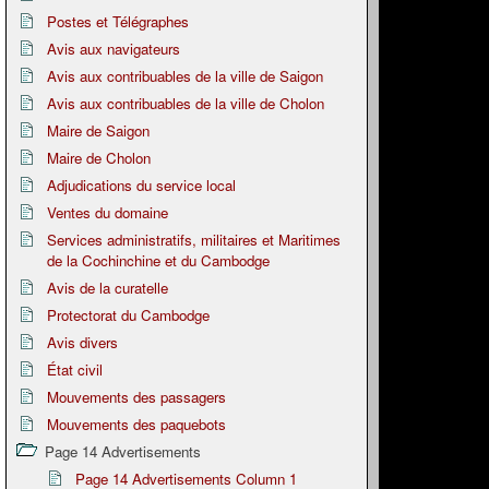
Postes et Télégraphes
Avis aux navigateurs
Avis aux contribuables de la ville de Saigon
Avis aux contribuables de la ville de Cholon
Maire de Saigon
Maire de Cholon
Adjudications du service local
Ventes du domaine
Services administratifs, militaires et Maritimes
de la Cochinchine et du Cambodge
Avis de la curatelle
Protectorat du Cambodge
Avis divers
État civil
Mouvements des passagers
Mouvements des paquebots
Page 14 Advertisements
Page 14 Advertisements Column 1