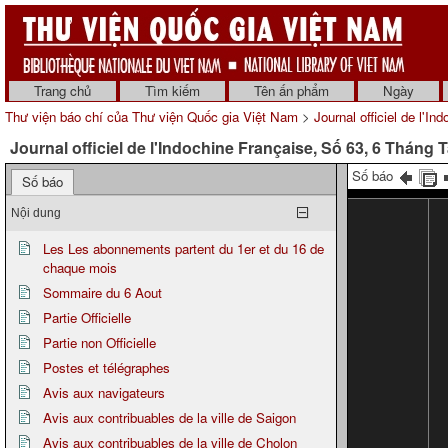
Trang chủ
Tìm kiếm
Tên ấn phẩm
Ngày
Thư viện báo chí của Thư viện Quốc gia Việt Nam
>
Journal officiel de l'In
Journal officiel de l'Indochine Française, Số 63, 6 Tháng
Số báo
Số báo
Nội dung
Les Les abonnements partent du 1er et du 16 de
chaque mois
Sommaire du 6 Aout
Partie Officielle
Partie non Officielle
Postes et télégraphes
Avis aux navigateurs
Avis aux contribuables de la ville de Saigon
Avis aux contribuables de la ville de Cholon