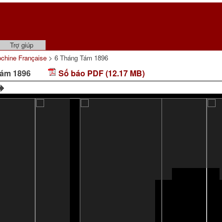
Trợ giúp
dochine Française
> 6 Tháng Tám 1896
 Tám 1896
Số báo PDF (12.17 MB)