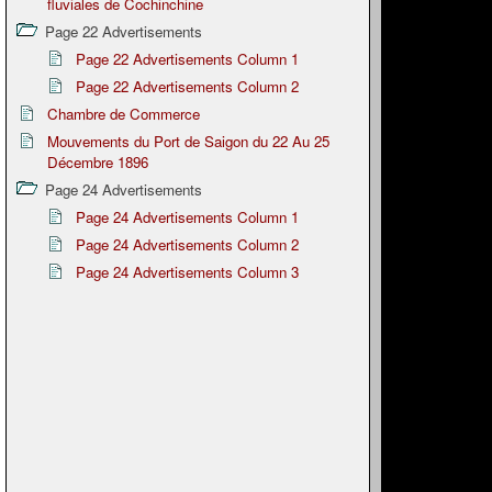
fluviales de Cochinchine
Page 22 Advertisements
Page 22 Advertisements Column 1
Page 22 Advertisements Column 2
Chambre de Commerce
Mouvements du Port de Saigon du 22 Au 25
Décembre 1896
Page 24 Advertisements
Page 24 Advertisements Column 1
Page 24 Advertisements Column 2
Page 24 Advertisements Column 3