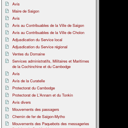
Avis
Maire de Saigon
Avis
Avis au Contribuables de la Ville de Saigon
Avis au Contribuables de la Ville de Cholon
Adjusdication du Service local
Adjusdication du Service régional
Ventes du Domaine
Services administratifs, Militaires et Maritimes
de la Cochinchine et du Cambodge
Avis
Avis de la Curatelle
Protectorat du Cambodge
Protectorat de L'Annam et du Tonkin
Avis divers
Mouvements des passagers
Chemin de fer de Saigon-Mytho
Mouvements des Paquebots des messageries