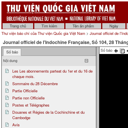
Trang chủ
Tìm kiếm
Tên ấn phẩm
Ngày
Thư viện báo chí của Thư viện Quốc gia Việt Nam
>
Journal officiel de l'In
Journal officiel de l'Indochine Française, Số 104, 28 Thá
Số báo
Số báo
Nội dung
Les Les abonnements parteat du 1er et du 16 de
chaque mois.
Sommaire du 28 Décembre
Partie Officielle
Partie non Officielle
Postes et Télégraphes
Douanes et Régies de la Cochinchine et du
Cambodge
Avis