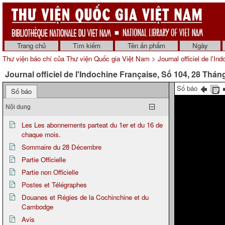
Trang chủ
Tìm kiếm
Tên ấn phẩm
Ngày
Thư viện báo chí của Thư viện Quốc gia Việt Nam
>
Journal officiel de l'In
Journal officiel de l'Indochine Française, Số 104, 28 Thá
Số báo
Số báo
Nội dung
Les Les abonnements parteat du 1er et du 16 de
chaque mois.
Sommaire du 28 Décembre
Partie Officielle
Partie non Officielle
Postes et Télégraphes
Douanes et Régies de la Cochinchine et du
Cambodge
Avis