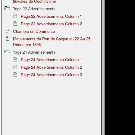
fluviales de Cochinchine
Page 22 Advertisements
Page 22 Advertisements Column 1
Page 22 Advertisements Column 2
Chambre de Commerce
Mouvements du Port de Saigon du 22 Au 25
Décembre 1896
Page 24 Advertisements
Page 24 Advertisements Column 1
Page 24 Advertisements Column 2
Page 24 Advertisements Column 3