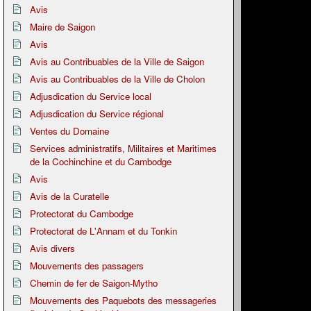
Avis
Maire de Saigon
Avis
Avis au Contribuables de la Ville de Saigon
Avis au Contribuables de la Ville de Cholon
Adjusdication du Service local
Adjusdication du Service régional
Ventes du Domaine
Services administratifs, Militaires et Maritimes
de la Cochinchine et du Cambodge
Avis
Avis de la Curatelle
Protectorat du Cambodge
Protectorat de L'Annam et du Tonkin
Avis divers
Mouvements des passagers
Chemin de fer de Saigon-Mytho
Mouvements des Paquebots des messageries