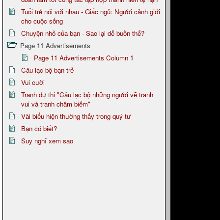
Tuổi trẻ nói với nhau - Giấc ngủ: Người cảnh giới
cho cuộc sống
Chuyện nhỏ của bạn - Sao lại dễ buồn thế?
Page 11 Advertisements
Page 11 Advertisements Column 1
Câu lạc bộ bạn trẻ
Vui cười
Tranh dự thi "Câu lạc bộ những người vẽ tranh
vui và tranh châm biếm"
Vài biểu hiện thường thấy trong quý tư
Bạn có biết?
Suy nghĩ xem sao