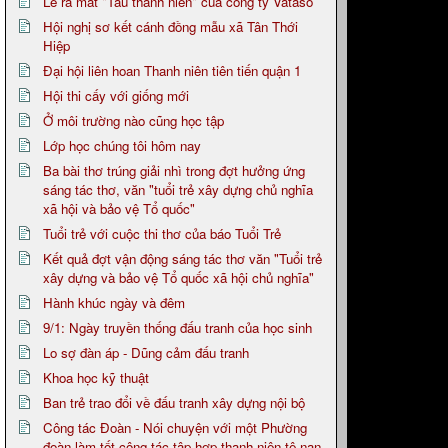
Lễ ra mắt "Tàu thanh niên" của công ty Vataso
Hội nghị sơ kết cánh đồng mẫu xã Tân Thới
Hiệp
Đại hội liên hoan Thanh niên tiên tiến quận 1
Hội thi cấy với giống mới
Ở môi trường nào cũng học tập
Lớp học chúng tôi hôm nay
Ba bài thơ trúng giải nhì trong đợt hưởng ứng
sáng tác thơ, văn "tuổi trẻ xây dựng chủ nghĩa
xã hội và bảo vệ Tổ quốc"
Tuổi trẻ với cuộc thi thơ của báo Tuổi Trẻ
Kết quả đợt vận động sáng tác thơ văn "Tuổi trẻ
xây dựng và bảo vệ Tổ quốc xã hội chủ nghĩa"
Hành khúc ngày và đêm
9/1: Ngày truyền thống đấu tranh của học sinh
Lo sợ đàn áp - Dũng cảm đấu tranh
Khoa học kỹ thuật
Ban trẻ trao đổi về đấu tranh xây dựng nội bộ
Công tác Đoàn - Nói chuyện với một Phường
đoàn làm tốt công tác tập hợp thanh niên tệ nạn