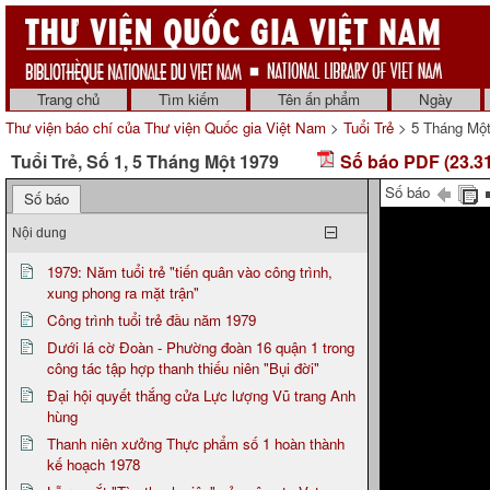
Trang chủ
Tìm kiếm
Tên ấn phẩm
Ngày
Thư viện báo chí của Thư viện Quốc gia Việt Nam
>
Tuổi Trẻ
> 5 Tháng Một
Tuổi Trẻ, Số 1, 5 Tháng Một 1979
Số báo PDF (23.3
Số báo
Số báo
Nội dung
1979: Năm tuổi trẻ "tiến quân vào công trình,
xung phong ra mặt trận"
Công trình tuổi trẻ đầu năm 1979
Dưới lá cờ Đoàn - Phường đoàn 16 quận 1 trong
công tác tập hợp thanh thiếu niên "Bụi đời"
Đại hội quyết thắng cửa Lực lượng Vũ trang Anh
hùng
Thanh niên xưởng Thực phẩm số 1 hoàn thành
kế hoạch 1978